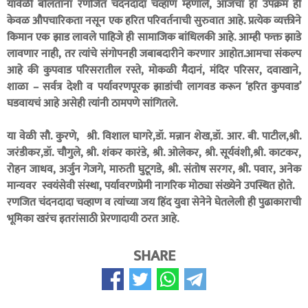
यावेळी बोलताना रणजित चंदनदादा चव्हाण म्हणाले, आजचा हा उपक्रम ही
केवळ औपचारिकता नसून एक हरित परिवर्तनाची सुरुवात आहे. प्रत्येक व्यक्तीने
किमान एक झाड लावले पाहिजे ही सामाजिक बांधिलकी आहे. आम्ही फक्त झाडे
लावणार नाही, तर त्यांचे संगोपनही जबाबदारीने करणार आहोत.आमचा संकल्प
आहे की कुपवाड परिसरातील रस्ते, मोकळी मैदानं, मंदिर परिसर, दवाखाने,
शाळा – सर्वत्र देशी व पर्यावरणपूरक झाडांची लागवड करून ‘हरित कुपवाड’
घडवायचं आहे असेही त्यांनी ठामपणे सांगितले.
या वेळी सौ. कुरणे, श्री. विशाल घागरे,डॉ. मन्नान शेख,डॉ. आर. बी. पाटील,श्री.
जरंडीकर,डॉ. चौगुले, श्री. शंकर कारंडे, श्री. ओलेकर, श्री. सूर्यवंशी,श्री. काटकर,
रोहन जाधव, अर्जुन गेजगे, मारुती घुटूगडे, श्री. संतोष सरगर, श्री. पवार, अनेक
मान्यवर स्वयंसेवी संस्था, पर्यावरणप्रेमी नागरिक मोठ्या संख्येने उपस्थित होते.
रणजित चंदनदादा चव्हाण व त्यांच्या जय हिंद युवा सेनेने घेतलेली ही पुढाकाराची
भूमिका खरंच इतरांसाठी प्रेरणादायी ठरत आहे.
SHARE