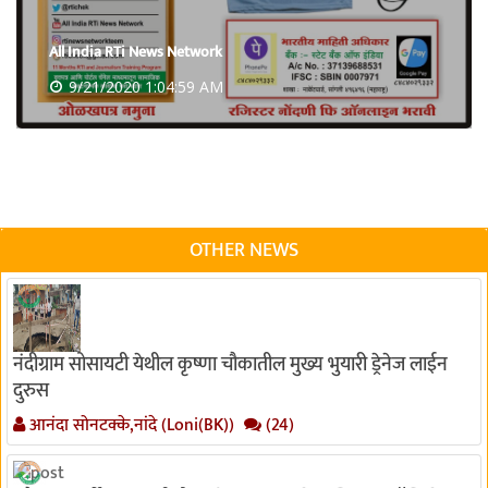
All India RTi News Network
9/21/2020 1:04:59 AM
OTHER NEWS
नंदीग्राम सोसायटी येथील कृष्णा चौकातील मुख्य भुयारी ड्रेनेज लाईन
दुरुस
आनंदा सोनटक्के,नांदे (Loni(BK))
(24)