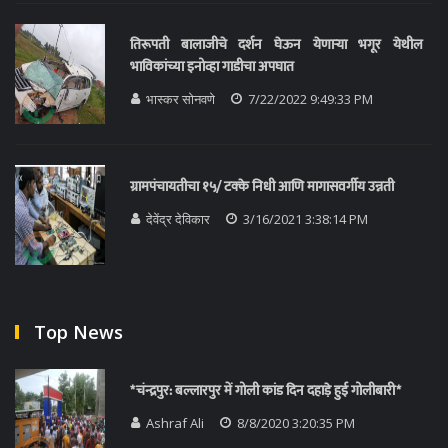
तिरूपती बालाजीचे दर्शन घेऊन येणाऱ्या भगूर येथील
भाविकांच्या इनोव्हा गाडीचा अपघात
भास्कर सोनवणे
7/22/2022 9:49:33 PM
ग्रामपंचायतीचा १५/ टक्के निधी आणि मागासवर्गीय उन्नती
देवेंद्र देविकार
3/16/2021 3:38:14 PM
Top News
*चंन्द्रपुर: बल्लारपुर में गोली कांड दिन दहाड़े हुई गोलीबारी*
Ashraf Ali
8/8/2020 3:20:35 PM