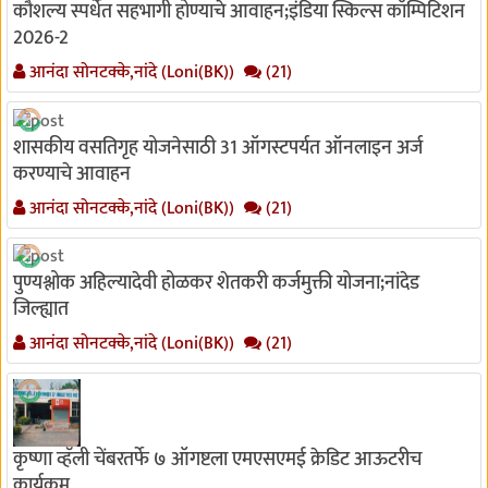
कौशल्य स्पर्धेत सहभागी होण्याचे आवाहन;इंडिया स्किल्स कॉम्पिटिशन
2026-2
आनंदा सोनटक्के,नांदे (Loni(BK))
(21)
शासकीय वसतिगृह योजनेसाठी 31 ऑगस्टपर्यत ऑनलाइन अर्ज
करण्याचे आवाहन
आनंदा सोनटक्के,नांदे (Loni(BK))
(21)
पुण्यश्लोक अहिल्यादेवी होळकर शेतकरी कर्जमुक्ती योजना;नांदेड
जिल्ह्यात
आनंदा सोनटक्के,नांदे (Loni(BK))
(21)
कृष्णा व्हॅली चेंबरतर्फे ७ ऑगष्टला एमएसएमई क्रेडिट आऊटरीच
कार्यक्रम