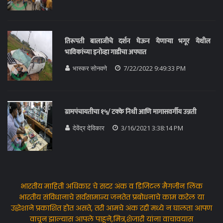
तिरूपती बालाजीचे दर्शन घेऊन येणाऱ्या भगूर येथील
भाविकांच्या इनोव्हा गाडीचा अपघात
भास्कर सोनवणे
7/22/2022 9:49:33 PM
ग्रामपंचायतीचा १५/ टक्के निधी आणि मागासवर्गीय उन्नती
देवेंद्र देविकार
3/16/2021 3:38:14 PM
भारतीय माहिती अधिकार चे सदर अंक व डिजिटल मैगजीन लिंक
भारतीय संविधानाचे सर्वसामान्य जनतेत प्रबोधनाचे काम करेल या
उद्धेशाने प्रकाशित होत असते, तरी आमचे अंक रद्दी मध्ये न घालता आपण
वाचून झाल्यास आपले पाहूने,मित्र,शेजारी यांना वाचावयास