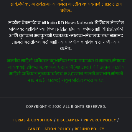
द्यावे.जेणेकरून सर्वसामान्य जनता भारतीय कायदयाने साक्षर सक्षम
बनेल..
सदरील वेबसाईट व All India RTi News Network डिजिटल मैगजीन
पोर्टलवर दर्शविलेल्या किंवा प्रसिद्ध होणाऱ्या कोणत्याही विडिओ,फ़ोटो
आणि वृतांकन मजकुराशी प्रकाशक-मालक-संचालक तथा सभासद
सहमत असतीलच असे नाही न्यायालयीन वादविवाद सांगली न्याय
कक्षेत..
भारतीय माहिती अधिकार बहुभाषिक पत्रक प्रकाशक व मालक,संपादक
नायकवड़ी शौकत अ. कलाम हे सांगली(महाराष्ट्र) येथे छापून भारतीय
माहिती अधिकार मुख्यकार्यालय १८२,हन्नान गल्ली,खनभाग,सांगली
४१६ ४१६(महाराष्ट्र) येथून प्रसिद्ध करत आहेत.
COPYRIGHT © 2020 ALL RIGHTS RESERVED.
TERMS & CONDITION
/
DISCLAIMER
/
PRIVERCY POLICY
/
CANCELLATION POLICY
/
REFUND POLICY