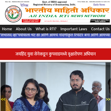
સરળ પ્રશ્ન..એક ચોક્કસ જવાબ ... બંધારણ દ્વારા ..!
Home
About Us
What is RTI?
Important Laws
Contact Us
ा"पर्यायाला भेट द्या आणि आमचे नोंदणीकृत रिपोर्टर बना आणि आमच्या कार्यात सहभ
जयहिंद युवा सेनेकडून कुपवाडमध्ये वृक्षारोपण अभियान
<<
>>