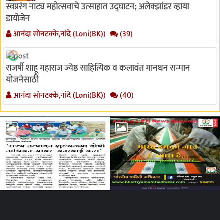
स्वप्नरंग नाट्य महोत्सवाचे उत्साहात उद्घाटन; अलेक्झांडर व्हाया
डायोजेन
आनंदा सोनटक्के,नांदे (Loni(BK))
(39)
राजर्षी शाहू महाराज ज्येष्ठ साहित्यिक व कलावंत मानधन सन्मान
योजनेसाठी
आनंदा सोनटक्के,नांदे (Loni(BK))
(40)