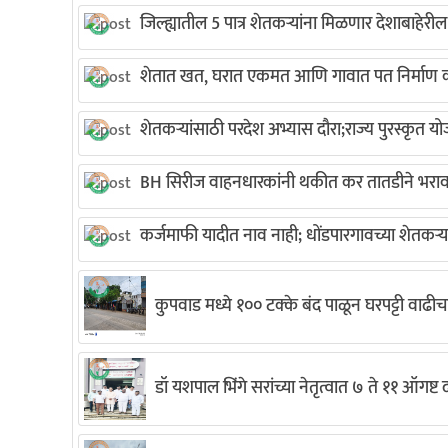
जिल्ह्यातील 5 पात्र शेतकऱ्यांना मिळणार देशाबाहेरी
शेतात खत, घरात एकमत आणि गावात पत निर्माण क
शेतकऱ्यांसाठी परदेश अभ्यास दौरा;राज्य पुरस्कृत यो
BH सिरीज वाहनधारकांनी थकीत कर तातडीने भरावा
कर्जमाफी यादीत नाव नाही; धोंडपारगावच्या शेतकऱ्
कुपवाड मध्ये १०० टक्के बंद पाळून घरपट्टी वाढीच
डॉ यशपाल भिंगे सरांच्या नेतृत्वात ७ ते ११ ऑगष्ट