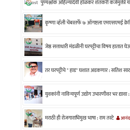
पुण्यश्लोक अहिल्यादेवी होळकर शेतकरी कर्जमुक्ती यो
कृष्णा व्हॅली चेंबरतर्फे ७ ऑगष्टला एमएसएमई क्
जेष्ठ सत्ताधारी मंडळीनी घरपट्टीचा विषय हातात 
तर घरपट्टीचे " हाड" घशात अडकणार : सतिश 
युवकांनी नाविन्यपूर्ण उद्योग उभारणीवर भर द्यावा : 
मराठी ही रोजगाराभिमुख भाषा : राम तरटे
आनंदा