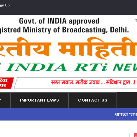
ign Up
સરળ પ્રશ્ન..એક ચોક્કસ જવાબ ... બંધારણ દ્વારા
?
IMPORTANT LAWS
CONTACT US
आमच्या "सभासद व्हा"पर्य
ADVERTISEMENT