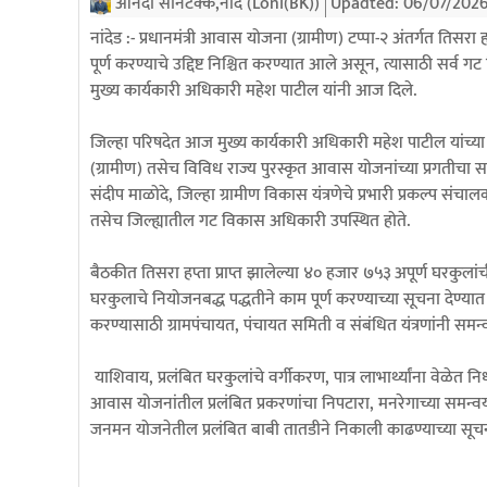
आनंदा सोनटक्के,नांदे (Loni(BK))
Upadted:
06/07/2026
नांदेड :- प्रधानमंत्री आवास योजना (ग्रामीण) टप्पा-२ अंतर्गत तिस
पूर्ण करण्याचे उद्दिष्ट निश्चित करण्यात आले असून, त्यासाठी सर्व 
मुख्य कार्यकारी अधिकारी महेश पाटील यांनी आज दिले.
जिल्हा परिषदेत आज मुख्य कार्यकारी अधिकारी महेश पाटील यांच्य
(ग्रामीण) तसेच विविध राज्य पुरस्कृत आवास योजनांच्या प्रगतीचा
संदीप माळोदे, जिल्हा ग्रामीण विकास यंत्रणेचे प्रभारी प्रकल्प सं
तसेच जिल्ह्यातील गट विकास अधिकारी उपस्थित होते.
बैठकीत तिसरा हप्ता प्राप्त झालेल्या ४० हजार ७५३ अपूर्ण घरकुलांची
घरकुलाचे नियोजनबद्ध पद्धतीने काम पूर्ण करण्याच्या सूचना देण्यात आल्य
करण्यासाठी ग्रामपंचायत, पंचायत समिती व संबंधित यंत्रणांनी समन्व
याशिवाय, प्रलंबित घरकुलांचे वर्गीकरण, पात्र लाभार्थ्यांना वेळेत
आवास योजनांतील प्रलंबित प्रकरणांचा निपटारा, मनरेगाच्या समन्
जनमन योजनेतील प्रलंबित बाबी तातडीने निकाली काढण्याच्या सूचन