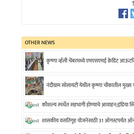
OTHER NEWS
कृष्णा व्हॅली चेंबरमध्ये एमएसएमई क्रेडिट आऊटरि
नंदीग्राम सोसायटी येथील कृष्णा चौकातील मुख्य भु
कौशल्य स्पर्धेत सहभागी होण्याचे आवाहन;इंडिया 
शासकीय वसतिगृह योजनेसाठी 31 ऑगस्टपर्यत ऑन