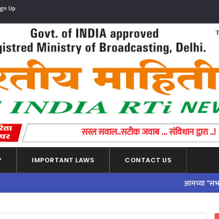
ign Up
સરળ પ્રશ્ન..એક ચોક્કસ જવાબ ... બંધારણ દ્વારા
?
IMPORTANT LAWS
CONTACT US
आमच्या "सभासद व्हा"पर्य
ADVERTISEMENT