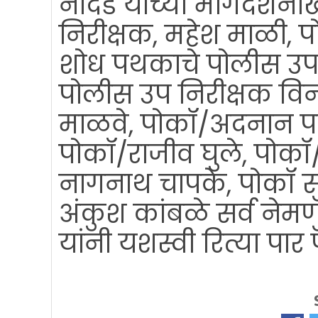
नांदेड यांच्या मार्गदर्शन
निरीक्षक, महेश माळी, पोल
शोध पथकाचे पोलीस उप न
पोलीस उप निरीक्षक वि
माळवे, पोकॉ/अदनान पठाण
पोकॉ/राजीव घुले, पोक
नागनाथ चापके, पोकॉ स
अंकुश कांबळे सर्व नेमणु
यांनी यशस्वी रित्या पार