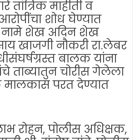
े तांत्रिक माहीती व
े आरोपींचा शोध घेण्यात
ी नामे शेख अदिन शेख
वसाय खाजगी नौकरी रा.लेबर
संघर्षग्रस्त बालक यांना
ांचे ताब्यातुन चोरीस गेलेला
ळ मालकास परत देण्यात
लाभ रोहन, पोलीस अधिक्षक,