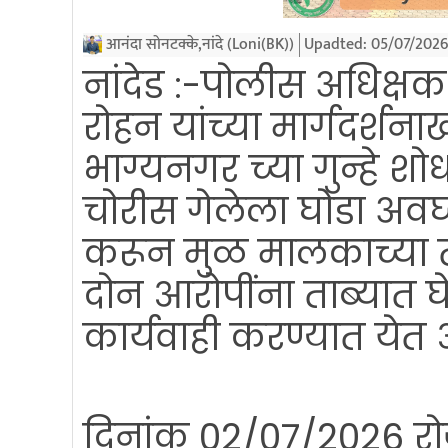
आनंदा सोनटक्के,नांदे (Loni(BK))
Upadted:
05/07/2026
नांदेड :-पोलीस अधिक्षक 
रोहन यांच्या मार्गदर्श
भाग्यनगर च्या गुन्हे श
चोरीस गेलेला घोडा अवघ
करून मुळ मालकाच्या ता
दोन आरोपींना ताब्यात 
कार्यवाही करण्यात येत 
दिनांक 02/07/2026 रोजी 