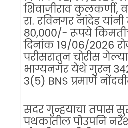
शिवाजीराव कुलकर्णी, वय
रा. रविनगर नांदेड यांनी 
80,000/- रूपये किमतीच
दिनांक 19/06/2026 रोज
परीसरातुन चोरीस गेल्या
भाग्यनगर येथे गुरन 
3(5) BNS प्रमाणे नोंदवी
सदर गुन्हयाचा तपास सुर
पथकातील पोउपनि नरेश व