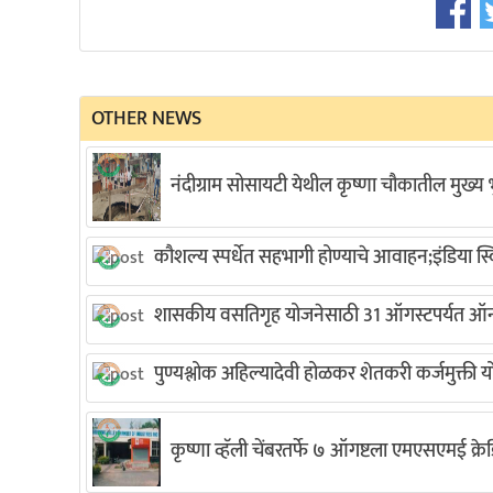
OTHER NEWS
नंदीग्राम सोसायटी येथील कृष्णा चौकातील मुख्य भु
कौशल्य स्पर्धेत सहभागी होण्याचे आवाहन;इंडिया 
शासकीय वसतिगृह योजनेसाठी 31 ऑगस्टपर्यत ऑन
पुण्यश्लोक अहिल्यादेवी होळकर शेतकरी कर्जमुक्ती यो
कृष्णा व्हॅली चेंबरतर्फे ७ ऑगष्टला एमएसएमई क्