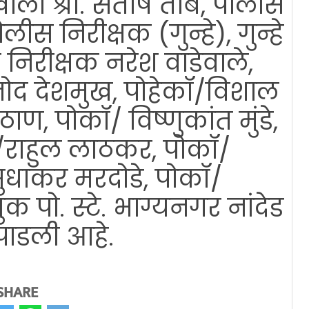
ाखाली श्री. संतोष तांबे, पोलीस
ीस निरीक्षक (गुन्हे), गुन्हे
िरीक्षक नरेश वाडेवाले,
नोद देशमुख, पोहेकॉ/विशाल
, पोकॉ/ विष्णुकांत मुंडे,
ॉ/राहुल लाठकर, पोकॉ/
ुधाकर मरदोडे, पोकॉ/
क पो. स्टे. भाग्यनगर नांदेड
 पाडली आहे.
SHARE