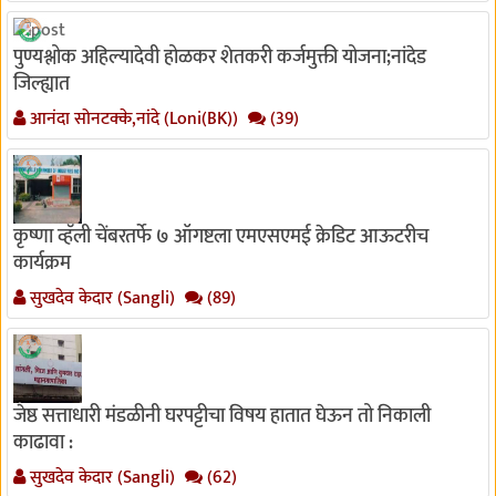
पुण्यश्लोक अहिल्यादेवी होळकर शेतकरी कर्जमुक्ती योजना;नांदेड
जिल्ह्यात
आनंदा सोनटक्के,नांदे (Loni(BK))
(39)
कृष्णा व्हॅली चेंबरतर्फे ७ ऑगष्टला एमएसएमई क्रेडिट आऊटरीच
कार्यक्रम
सुखदेव केदार (Sangli)
(89)
जेष्ठ सत्ताधारी मंडळीनी घरपट्टीचा विषय हातात घेऊन तो निकाली
काढावा :
सुखदेव केदार (Sangli)
(62)