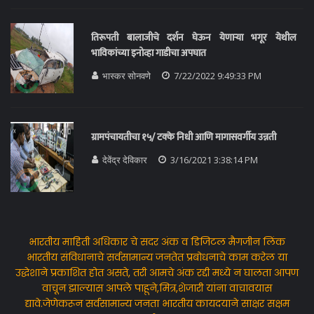
तिरूपती बालाजीचे दर्शन घेऊन येणाऱ्या भगूर येथील
भाविकांच्या इनोव्हा गाडीचा अपघात
भास्कर सोनवणे
7/22/2022 9:49:33 PM
ग्रामपंचायतीचा १५/ टक्के निधी आणि मागासवर्गीय उन्नती
देवेंद्र देविकार
3/16/2021 3:38:14 PM
भारतीय माहिती अधिकार चे सदर अंक व डिजिटल मैगजीन लिंक
भारतीय संविधानाचे सर्वसामान्य जनतेत प्रबोधनाचे काम करेल या
उद्धेशाने प्रकाशित होत असते, तरी आमचे अंक रद्दी मध्ये न घालता आपण
वाचून झाल्यास आपले पाहूने,मित्र,शेजारी यांना वाचावयास
द्यावे.जेणेकरून सर्वसामान्य जनता भारतीय कायदयाने साक्षर सक्षम