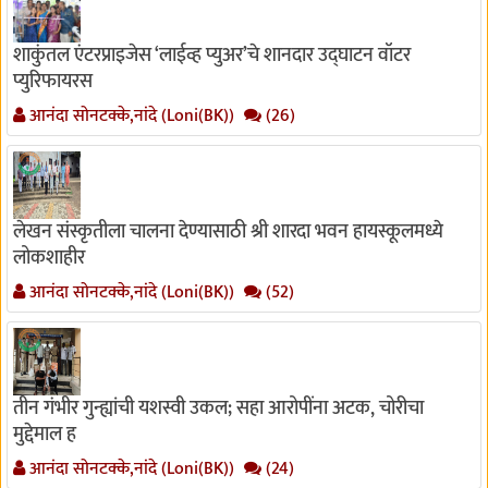
शाकुंतल एंटरप्राइजेस ‘लाईव्ह प्युअर’चे शानदार उद्घाटन वॉटर
प्युरिफायरस
आनंदा सोनटक्के,नांदे (Loni(BK))
(26)
लेखन संस्कृतीला चालना देण्यासाठी श्री शारदा भवन हायस्कूलमध्ये
लोकशाहीर
आनंदा सोनटक्के,नांदे (Loni(BK))
(52)
तीन गंभीर गुन्ह्यांची यशस्वी उकल; सहा आरोपींना अटक, चोरीचा
मुद्देमाल ह
आनंदा सोनटक्के,नांदे (Loni(BK))
(24)