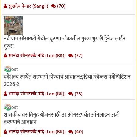
सुखदेव केदार (Sangli)
(70)
नंदीग्राम सोसायटी येथील कृष्णा चौकातील मुख्य भुयारी ड्रेनेज लाईन
दुरुस
आनंदा सोनटक्के,नांदे (Loni(BK))
(37)
कौशल्य स्पर्धेत सहभागी होण्याचे आवाहन;इंडिया स्किल्स कॉम्पिटिशन
2026-2
आनंदा सोनटक्के,नांदे (Loni(BK))
(35)
शासकीय वसतिगृह योजनेसाठी 31 ऑगस्टपर्यत ऑनलाइन अर्ज
करण्याचे आवाहन
आनंदा सोनटक्के,नांदे (Loni(BK))
(40)