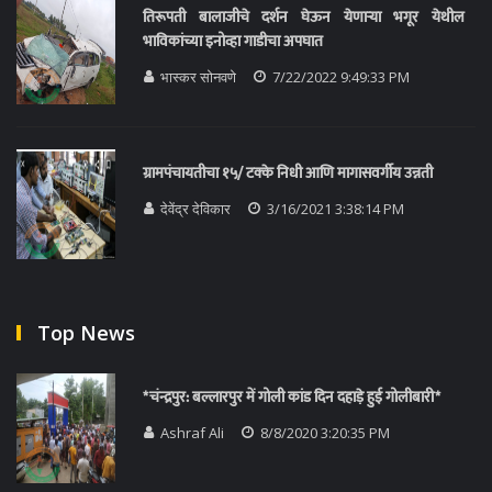
तिरूपती बालाजीचे दर्शन घेऊन येणाऱ्या भगूर येथील
भाविकांच्या इनोव्हा गाडीचा अपघात
भास्कर सोनवणे
7/22/2022 9:49:33 PM
ग्रामपंचायतीचा १५/ टक्के निधी आणि मागासवर्गीय उन्नती
देवेंद्र देविकार
3/16/2021 3:38:14 PM
Top News
*चंन्द्रपुर: बल्लारपुर में गोली कांड दिन दहाड़े हुई गोलीबारी*
Ashraf Ali
8/8/2020 3:20:35 PM