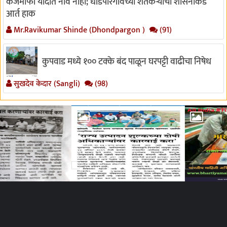
कर्जमाफी यादीत नाव नाही; धोंडपारगावच्या शेतकऱ्यांची शासनाकडे
आर्त हाक
Mr.Ravikumar Shinde (Dhondpargon )
(91)
कुपवाड मध्ये १०० टक्के बंद पाळून घरपट्टी वाढीचा निषेध
सुखदेव केदार (Sangli)
(98)