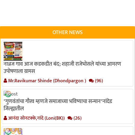
OTHER NEWS
नान्नज गाव आज कडकडीत बंद; शहाजी राजेभोसले यांच्या आमरण
उपोषणाला ग्रामस
Mr.Ravikumar Shinde (Dhondpargon )
(96)
"गुणवंतांचा गौरव म्हणजे समाजाच्या भविष्याचा सन्मान"नांदेड
जिल्ह्यातील
आनंदा सोनटक्के,नांदे (Loni(BK))
(26)