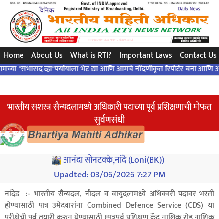
સરળ પ્રશ્ન..એક ચોક્કસ જવાબ ... બંધારણ દ્વારા ..!
Home
About Us
What is RTI?
Important Laws
Contact Us
ासद व्हा"पर्यायाला भेट द्या आणि आमचे नोंदणीकृत रिपोर्टर बना आणि आमच्या कार्
भारतीय सशस्त्र सैन्यदलामध्ये अधिकारी पदाच्या पूर्व प्रशिक्षणाची मोफत
सुर्वणसंधी
आनंदा सोनटक्के,नांदे (Loni(BK))
Upadted:
03/06/2026 7:27 PM
नांदेड :- भारतीय सैन्यदल, नौदल व वायुदलामध्ये अधिकारी पदावर भरती
होण्यासाठी पात्र उमेदवारांना Combined Defence Service (CDS) या
परीक्षेची पूर्व तयारी करुन घेण्यासाठी छात्रपूर्व प्रशिक्षण केंद्र नाशिक रोड नाशिक