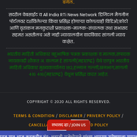
बनेल..
सदरील वेबसाईट व All India RTi News Network डिजिटल मैगजीन
पोर्टलवर दर्शविलेल्या किंवा प्रसिद्ध होणाऱ्या कोणत्याही विडिओ,फ़ोटो
आणि वृतांकन मजकुराशी प्रकाशक-मालक-संचालक तथा सभासद
सहमत असतीलच असे नाही न्यायालयीन वादविवाद सांगली न्याय
कक्षेत..
भारतीय माहिती अधिकार बहुभाषिक पत्रक प्रकाशक व मालक,संपादक
नायकवड़ी शौकत अ. कलाम हे सांगली(महाराष्ट्र) येथे छापून भारतीय
माहिती अधिकार मुख्यकार्यालय १८२,हन्नान गल्ली,खनभाग,सांगली
४१६ ४१६(महाराष्ट्र) येथून प्रसिद्ध करत आहेत.
COPYRIGHT © 2020 ALL RIGHTS RESERVED.
TERMS & CONDITION
/
DISCLAIMER
/
PRIVERCY POLICY
/
सभासद व्हा / JOIN US
CANCELLATION POLICY
/
REFUND POLICY