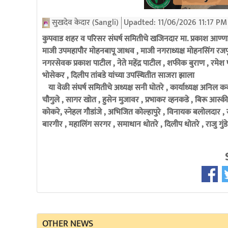
सुखदेव केदार (Sangli)
Upadted:
11/06/2026 11:17 PM
कुपवाड शहर व परिसर संघर्ष समितीचे खजिनदार मा. प्रकाश आण्णा व
माजी उपमहापौर मोहनबापू जाधव , माजी नगराध्यक्ष मोहनसिंग रजपूत
नगरसेवक प्रकाश पाटील , नेते महेंद्र पाटील , शफीक बुराण , रमे
भोसेकर , दिलीप तांबडे यांच्या उपस्थितीत साजरा झाला
या वेळी संघर्ष समितीचे अध्यक्ष सनी घोतरे , कार्याध्यक्ष अनिल कव
चौगुले , सागर खोत , हुसेन मुजावर , प्रभाकर व्हनकडे , बिरू आस
कोकरे, स्नेहल गौडांजे , अभिजित कोल्हापुरे , विनायक बलोलदार , र
बारगीर , महालिंग सरगर , समाधान धोतरे , दिलीप धोतरे , राजु गुंडे
OTHER NEWS