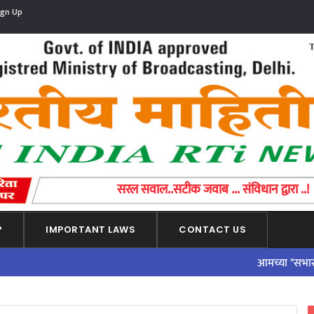
ign Up
સરળ પ્રશ્ન..એક ચોક્કસ જવાબ ... બંધારણ દ્વારા
?
IMPORTANT LAWS
CONTACT US
आमच्या "सभासद व्हा"पर्यायाल
ADVERTISEMENT