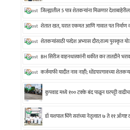
जिल्ह्यातील 5 पात्र शेतकऱ्यांना मिळणार देशाबाहेरी
शेतात खत, घरात एकमत आणि गावात पत निर्माण क
शेतकऱ्यांसाठी परदेश अभ्यास दौरा;राज्य पुरस्कृत यो
BH सिरीज वाहनधारकांनी थकीत कर तातडीने भरावा
कर्जमाफी यादीत नाव नाही; धोंडपारगावच्या शेतकऱ्
कुपवाड मध्ये १०० टक्के बंद पाळून घरपट्टी वाढीच
डॉ यशपाल भिंगे सरांच्या नेतृत्वात ७ ते ११ ऑगष्ट