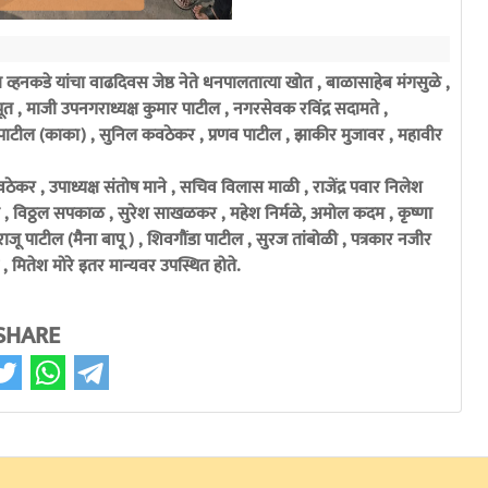
्हनकडे यांचा वाढदिवस जेष्ठ नेते धनपालतात्या खोत , बाळासाहेब मंगसुळे ,
 , माजी उपनगराध्यक्ष कुमार पाटील , नगरसेवक रविंद्र सदामते ,
श पाटील (काका) , सुनिल कवठेकर , प्रणव पाटील , झाकीर मुजावर , महावीर
ठेकर , उपाध्यक्ष संतोष माने , सचिव विलास माळी , राजेंद्र पवार निलेश
्की , विठ्ठल सपकाळ , सुरेश साखळकर , महेश निर्मळे, अमोल कदम , कृष्णा
ाजू पाटील (मैना बापू ) , शिवगौंडा पाटील , सुरज तांबोळी , पत्रकार नजीर
 , मितेश मोरे इतर मान्यवर उपस्थित होते.
SHARE