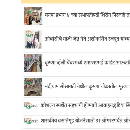
मनपा प्रभाग ४ च्या सभापतीपदी शिरीन पिरजादे
ओबीसीचे माजी जेष्ठ नेते अशोकसिंग रजपूत यांच्
कृष्णा व्हॅली चेंबरमध्ये एमएसएमई क्रेडिट आऊटरि
नंदीग्राम सोसायटी येथील कृष्णा चौकातील मुख्य भु
कौशल्य स्पर्धेत सहभागी होण्याचे आवाहन;इंडिया 
शासकीय वसतिगृह योजनेसाठी 31 ऑगस्टपर्यत ऑन