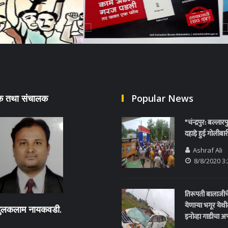
दक तथा संचालक
Popular News
*चंन्द्रपुर: बल्लार
दहाड़े हुई गोलीबार
Ashraf Ali
8/8/2020 3
तिरूपती बालाजीच
येणाऱ्या भगूर येथ
दुलकलाम नायकवडी.
इनोव्हा गाडीचा 