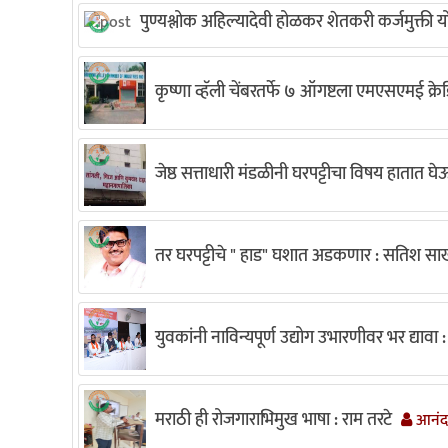
पुण्यश्लोक अहिल्यादेवी होळकर शेतकरी कर्जमुक्ती यो
कृष्णा व्हॅली चेंबरतर्फे ७ ऑगष्टला एमएसएमई क्
जेष्ठ सत्ताधारी मंडळीनी घरपट्टीचा विषय हातात 
तर घरपट्टीचे " हाड" घशात अडकणार : सतिश 
युवकांनी नाविन्यपूर्ण उद्योग उभारणीवर भर द्यावा : 
मराठी ही रोजगाराभिमुख भाषा : राम तरटे
आनंदा