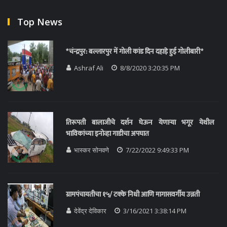
Top News
*चंन्द्रपुर: बल्लारपुर में गोली कांड दिन दहाड़े हुई गोलीबारी*
Ashraf Ali
8/8/2020 3:20:35 PM
तिरूपती बालाजीचे दर्शन घेऊन येणाऱ्या भगूर येथील
भाविकांच्या इनोव्हा गाडीचा अपघात
भास्कर सोनवणे
7/22/2022 9:49:33 PM
ग्रामपंचायतीचा १५/ टक्के निधी आणि मागासवर्गीय उन्नती
देवेंद्र देविकार
3/16/2021 3:38:14 PM