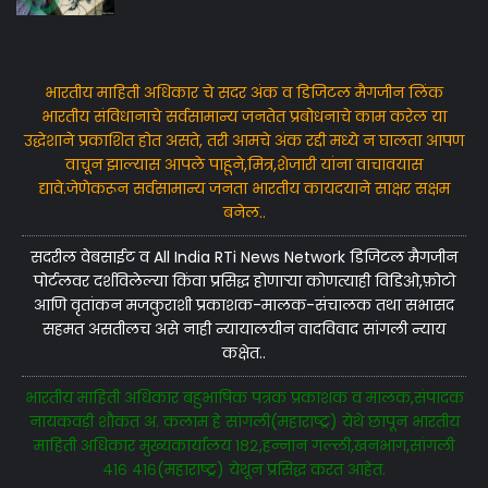
भारतीय माहिती अधिकार चे सदर अंक व डिजिटल मैगजीन लिंक
भारतीय संविधानाचे सर्वसामान्य जनतेत प्रबोधनाचे काम करेल या
उद्धेशाने प्रकाशित होत असते, तरी आमचे अंक रद्दी मध्ये न घालता आपण
वाचून झाल्यास आपले पाहूने,मित्र,शेजारी यांना वाचावयास
द्यावे.जेणेकरून सर्वसामान्य जनता भारतीय कायदयाने साक्षर सक्षम
बनेल..
सदरील वेबसाईट व All India RTi News Network डिजिटल मैगजीन
पोर्टलवर दर्शविलेल्या किंवा प्रसिद्ध होणाऱ्या कोणत्याही विडिओ,फ़ोटो
आणि वृतांकन मजकुराशी प्रकाशक-मालक-संचालक तथा सभासद
सहमत असतीलच असे नाही न्यायालयीन वादविवाद सांगली न्याय
कक्षेत..
भारतीय माहिती अधिकार बहुभाषिक पत्रक प्रकाशक व मालक,संपादक
नायकवड़ी शौकत अ. कलाम हे सांगली(महाराष्ट्र) येथे छापून भारतीय
माहिती अधिकार मुख्यकार्यालय १८२,हन्नान गल्ली,खनभाग,सांगली
४१६ ४१६(महाराष्ट्र) येथून प्रसिद्ध करत आहेत.