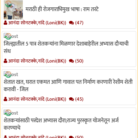
मराठी ही रोजगाराभिमुख भाषा : राम तरटे
आनंदा सोनटक्के,नांदे (Loni(BK))
(47)
जिल्ह्यातील 5 पात्र शेतकऱ्यांना मिळणार देशाबाहेरील अभ्यास दौऱ्याची
संध
आनंदा सोनटक्के,नांदे (Loni(BK))
(50)
शेतात खत, घरात एकमत आणि गावात पत निर्माण करणारी रेशीम शेती
करावी - जिल
आनंदा सोनटक्के,नांदे (Loni(BK))
(45)
शेतकऱ्यांसाठी परदेश अभ्यास दौरा;राज्य पुरस्कृत योजनेतून अर्ज
करण्याचे
आनंदा सोनटक्के,नांदे (Loni(BK))
(50)