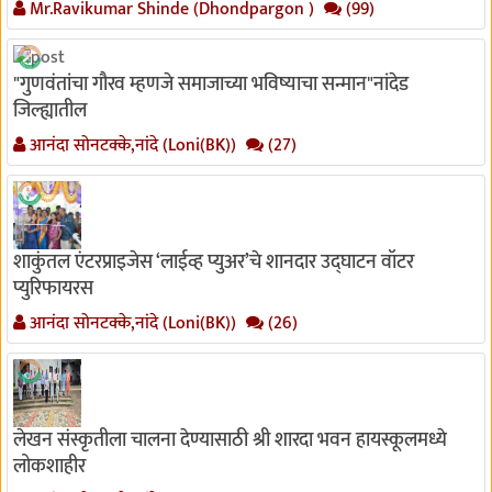
Mr.Ravikumar Shinde (Dhondpargon )
(99)
"गुणवंतांचा गौरव म्हणजे समाजाच्या भविष्याचा सन्मान"नांदेड
जिल्ह्यातील
आनंदा सोनटक्के,नांदे (Loni(BK))
(27)
शाकुंतल एंटरप्राइजेस ‘लाईव्ह प्युअर’चे शानदार उद्घाटन वॉटर
प्युरिफायरस
आनंदा सोनटक्के,नांदे (Loni(BK))
(26)
लेखन संस्कृतीला चालना देण्यासाठी श्री शारदा भवन हायस्कूलमध्ये
लोकशाहीर