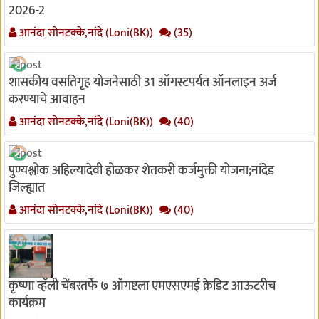
2026-2
आनंदा सोनटक्के,नांदे (Loni(BK))
(35)
शासकीय वसतिगृह योजनेसाठी 31 ऑगस्टपर्यत ऑनलाइन अर्ज
करण्याचे आवाहन
आनंदा सोनटक्के,नांदे (Loni(BK))
(40)
पुण्यश्लोक अहिल्यादेवी होळकर शेतकरी कर्जमुक्ती योजना;नांदेड
जिल्ह्यात
आनंदा सोनटक्के,नांदे (Loni(BK))
(40)
कृष्णा व्हॅली चेंबरतर्फे ७ ऑगष्टला एमएसएमई क्रेडिट आऊटरीच
कार्यक्रम