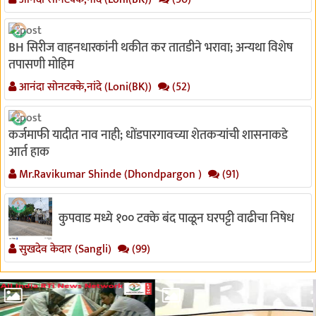
BH सिरीज वाहनधारकांनी थकीत कर तातडीने भरावा; अन्यथा विशेष
तपासणी मोहिम
आनंदा सोनटक्के,नांदे (Loni(BK))
(52)
कर्जमाफी यादीत नाव नाही; धोंडपारगावच्या शेतकऱ्यांची शासनाकडे
आर्त हाक
Mr.Ravikumar Shinde (Dhondpargon )
(91)
कुपवाड मध्ये १०० टक्के बंद पाळून घरपट्टी वाढीचा निषेध
सुखदेव केदार (Sangli)
(99)