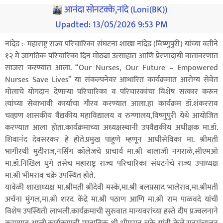
आनंदा सोनटक्के,नांदे (Loni(BK))
Upadted:
13/05/2026 9:53 PM
नांदेड :- महाराष्ट्र राज्य परिचारिका संघटना शाखा नांदेड (विष्णुपुरी) यांच्या वतीने
१२ मे जागतिक परिचारिका दिन मोठ्या उत्साहात आणि प्रेरणादायी वातावरणात
साजरा करण्यात आला. “Our Nurses, Our Future – Empowered
Nurses Save Lives” या संकल्पनेवर आधारित कार्यक्रमात आरोग्य सेवेत
मोलाचे योगदान देणाऱ्या परिचारिका व परिचारकांचा विशेष सत्कार करून
त्यांच्या सेवाभावी कार्याचा गौरव करण्यात आला.हा कार्यक्रम डॉ.शंकरराव
चव्हाण शासकीय वैद्यकीय महाविद्यालय व रुग्णालय,विष्णुपुरी येथे आयोजित
करण्यात आला होता.कार्यक्रमाच्या अध्यक्षस्थानी उपवैद्यकीय अधीक्षक मा.डॉ.
शिवानंद देवसरकर हे होते.प्रमुख पाहुणे म्हणून आधीसेविका मा. श्रीमती
भागीरथी मुदीराज,नर्सिंग कॉलेजचे प्राचार्य मा.श्री बालाजी नगराळे,सीएमओ
मा.डॉ.निखिल घुगे तसेच महाराष्ट्र राज्य परिचारिका संघटनेचे राज्य उपाध्यक्ष
मा.श्री भीमराव चक्रे उपस्थित होते.
यावेळी शाखाध्यक्ष मा.श्रीमती श्रीदेवी मस्के,मा.श्री बलप्रसाद भालेराव,मा.श्रीमती
अर्चना मुंगल,मा.श्री शरद केंद्रे मा.श्री पठाण आणि मा.श्री राम पाळवदे यांची
विशेष उपस्थिती लाभली.कार्यक्रमाची सुरुवात मान्यवरांच्या हस्ते दीप प्रज्वलनाने