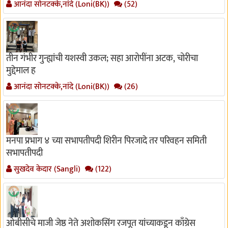
आनंदा सोनटक्के,नांदे (Loni(BK))
(52)
तीन गंभीर गुन्ह्यांची यशस्वी उकल; सहा आरोपींना अटक, चोरीचा
मुद्देमाल ह
आनंदा सोनटक्के,नांदे (Loni(BK))
(26)
मनपा प्रभाग ४ च्या सभापतीपदी शिरीन पिरजादे तर परिवहन समिती
सभापतीपदी
सुखदेव केदार (Sangli)
(122)
ओबीसीचे माजी जेष्ठ नेते अशोकसिंग रजपूत यांच्याकडून काँग्रेस