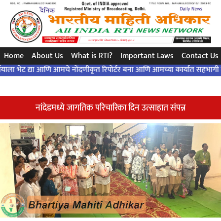
ಸರಳ ಪ್ರಶ್ನೆ..ಒಂದು ನಿಖರವಾದ ಉತ್ತರ ... ಸಂವಿಧಾನದ ಪ್ರಕಾರ ..!
Home
About Us
What is RTI?
Important Laws
Contact Us
ट द्या आणि आमचे नोंदणीकृत रिपोर्टर बना आणि आमच्या कार्यात सहभागी व्हा..!
V
नांदेडमध्ये जागतिक परिचारिका दिन उत्साहात संपन्न