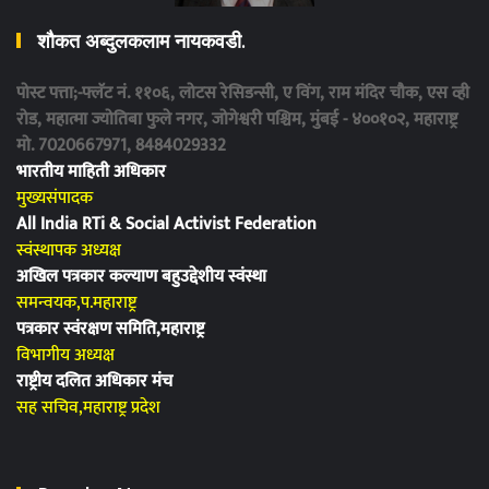
शौकत अब्दुलकलाम नायकवडी.
पोस्ट पत्ता;-फ्लॅट नं. ११०६, लोटस रेसिडन्सी, ए विंग, राम मंदिर चौक, एस व्ही
रोड, महात्मा ज्योतिबा फुले नगर, जोगेश्वरी पश्चिम, मुंबई - ४००१०२, महाराष्ट्र
मो. 7020667971, 8484029332
भारतीय माहिती अधिकार
मुख्यसंपादक
All India RTi & Social Activist Federation
स्वंस्थापक अध्यक्ष
अखिल पत्रकार कल्याण बहुउद्देशीय स्वंस्था
समन्वयक,प.महाराष्ट्र
पत्रकार स्वंरक्षण समिति,महाराष्ट्र
विभागीय अध्यक्ष
राष्ट्रीय दलित अधिकार मंच
सह सचिव,महाराष्ट्र प्रदेश