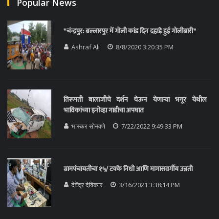
Popular News
*चंन्द्रपुर: बल्लारपुर में गोली कांड दिन दहाड़े हुई गोलीबारी*
Ashraf Ali
8/8/2020 3:20:35 PM
तिरूपती बालाजीचे दर्शन घेऊन येणाऱ्या भगूर येथील
भाविकांच्या इनोव्हा गाडीचा अपघात
भास्कर सोनवणे
7/22/2022 9:49:33 PM
ग्रामपंचायतीचा १५/ टक्के निधी आणि मागासवर्गीय उन्नती
देवेंद्र देविकार
3/16/2021 3:38:14 PM