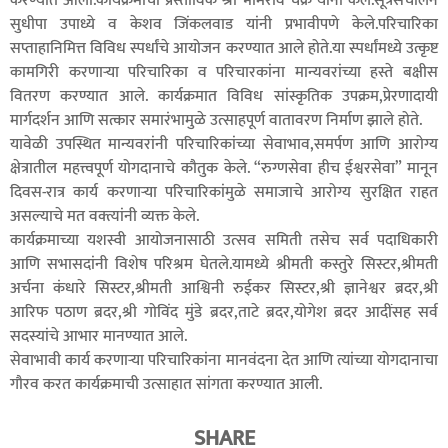
करण्यात आली.कार्यक्रमाची प्रस्ताविक श्री भीमराव चक्रे यांनी केले.सूत्रसंचालन
सुधीपा उपाध्ये व केशव जिंकलवाड यांनी प्रभावीपणे केले.परिचारिका
सप्ताहानिमित्त विविध स्पर्धांचे आयोजन करण्यात आले होते.या स्पर्धांमध्ये उत्कृष्ट
कामगिरी करणाऱ्या परिचारिका व परिचारकांना मान्यवरांच्या हस्ते बक्षीस
वितरण करण्यात आले. कार्यक्रमात विविध सांस्कृतिक उपक्रम,प्रेरणादायी
मार्गदर्शन आणि सत्कार समारंभामुळे उत्साहपूर्ण वातावरण निर्माण झाले होते.
यावेळी उपस्थित मान्यवरांनी परिचारिकांच्या सेवाभाव,समर्पण आणि आरोग्य
क्षेत्रातील महत्त्वपूर्ण योगदानाचे कौतुक केले. “रुग्णसेवा हीच ईश्वरसेवा” मानून
दिवस-रात्र कार्य करणाऱ्या परिचारिकांमुळे समाजाचे आरोग्य सुरक्षित राहत
असल्याचे मत वक्त्यांनी व्यक्त केले.
कार्यक्रमाच्या यशस्वी आयोजनासाठी उत्सव समिती तसेच सर्व पदाधिकारी
आणि सभासदांनी विशेष परिश्रम घेतले.यामध्ये श्रीमती कस्तुरे सिस्टर,श्रीमती
अर्चना कंधारे सिस्टर,श्रीमती आश्विनी रुईकर सिस्टर,श्री ज्ञानेश्वर ब्रदर,श्री
आरिफ पठाण ब्रदर,श्री गोविंद मुंडे ब्रदर,ताटे ब्रदर,योगेश ब्रदर आदींसह सर्व
सदस्यांचे आभार मानण्यात आले.
सेवाभावी कार्य करणाऱ्या परिचारिकांना मानवंदना देत आणि त्यांच्या योगदानाचा
गौरव करत कार्यक्रमाची उत्साहात सांगता करण्यात आली.
SHARE