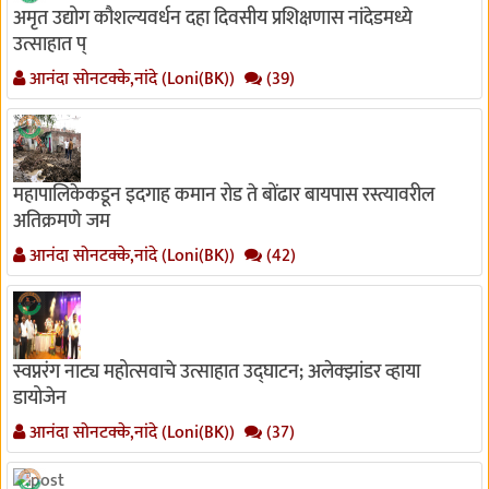
अमृत उद्योग कौशल्यवर्धन दहा दिवसीय प्रशिक्षणास नांदेडमध्ये
उत्साहात प्
आनंदा सोनटक्के,नांदे (Loni(BK))
(39)
महापालिकेकडून इदगाह कमान रोड ते बोंढार बायपास रस्त्यावरील
अतिक्रमणे जम
आनंदा सोनटक्के,नांदे (Loni(BK))
(42)
स्वप्नरंग नाट्य महोत्सवाचे उत्साहात उद्घाटन; अलेक्झांडर व्हाया
डायोजेन
आनंदा सोनटक्के,नांदे (Loni(BK))
(37)