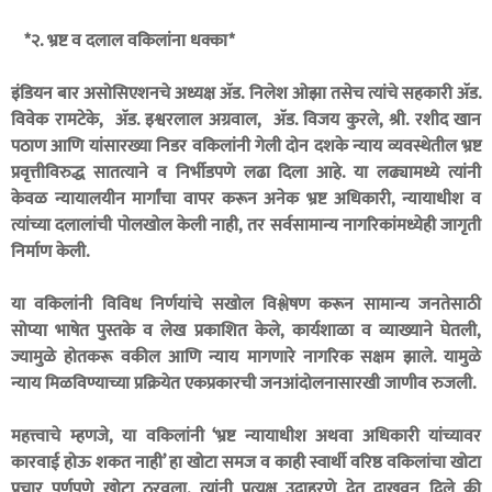
*२. भ्रष्ट व दलाल वकिलांना धक्का*
इंडियन बार असोसिएशनचे अध्यक्ष ॲड. निलेश ओझा तसेच त्यांचे सहकारी ॲड.
विवेक रामटेके, ॲड. इश्वरलाल अग्रवाल, ॲड. विजय कुरले, श्री. रशीद खान
पठाण आणि यांसारख्या निडर वकिलांनी गेली दोन दशके न्याय व्यवस्थेतील भ्रष्ट
प्रवृत्तीविरुद्ध सातत्याने व निर्भीडपणे लढा दिला आहे. या लढ्यामध्ये त्यांनी
केवळ न्यायालयीन मार्गांचा वापर करून अनेक भ्रष्ट अधिकारी, न्यायाधीश व
त्यांच्या दलालांची पोलखोल केली नाही, तर सर्वसामान्य नागरिकांमध्येही जागृती
निर्माण केली.
या वकिलांनी विविध निर्णयांचे सखोल विश्लेषण करून सामान्य जनतेसाठी
सोप्या भाषेत पुस्तके व लेख प्रकाशित केले, कार्यशाळा व व्याख्याने घेतली,
ज्यामुळे होतकरू वकील आणि न्याय मागणारे नागरिक सक्षम झाले. यामुळे
न्याय मिळविण्याच्या प्रक्रियेत एकप्रकारची जनआंदोलनासारखी जाणीव रुजली.
महत्त्वाचे म्हणजे, या वकिलांनी ‘भ्रष्ट न्यायाधीश अथवा अधिकारी यांच्यावर
कारवाई होऊ शकत नाही’ हा खोटा समज व काही स्वार्थी वरिष्ठ वकिलांचा खोटा
प्रचार पूर्णपणे खोटा ठरवला. त्यांनी प्रत्यक्ष उदाहरणे देत दाखवून दिले की