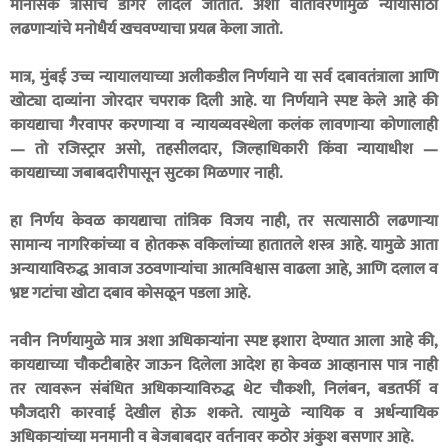
मानसिक त्रासाचे डोंगर लादले जातात. अशा वातावरणामुळे न्यायासाठी
लढणाऱ्यांचे मनोधैर्य खचवण्याचा प्रयत्न केला जातो.
मात्र, मुंबई उच्च न्यायालयाच्या अलीकडील निर्णयाने या सर्व दबावतंत्राला आणि
खोट्या दाव्यांना जोरदार चपराक दिली आहे. या निर्णयाने स्पष्ट केले आहे की
कायद्याचा गैरवापर करणाऱ्या व न्यायव्यवस्थेला कलंक लावणाऱ्या कोणालाही
— तो रजिस्ट्रार असो, तहसीलदार, जिल्हाधिकारी किंवा न्यायाधीश —
कायद्याच्या जबाबदारीपासून सुटका मिळणार नाही.
हा निर्णय केवळ कायद्याचा तांत्रिक विजय नाही, तर सत्यासाठी लढणाऱ्या
सामान्य नागरिकांच्या व होतकरू वकिलांच्या हातातले शस्त्र आहे. यामुळे आता
अन्यायाविरुद्ध आवाज उठवणाऱ्यांचा आत्मविश्वास वाढला आहे, आणि दलाल व
भ्रष्ट गटांचा खोटा दबाव कोसळून पडला आहे.
नवीन निर्णयामुळे मात्र अशा अधिकार्‍यांना स्पष्ट इशारा देण्यात आला आहे की,
कायद्याच्या चौकटीबाहेर जाऊन दिलेला आदेश हा केवळ आव्हानास पात्र नाही
तर त्यावरून संबंधित अधिकाऱ्याविरुद्ध थेट चौकशी, निलंबन, बडतर्फी व
फौजदारी कारवाई देखील होऊ शकते. त्यामुळे न्यायिक व अर्धन्यायिक
अधिकार्‍यांच्या मनमानी व बेजबाबदार वर्तनावर कठोर अंकुश बसणार आहे.