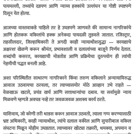
पायमल्ली, तथ्यांचे दडपण आणि न्याय्य हक्कांचे उल्लंघन या गोष्टी स्पष्टपणे
दिसून येत होत्या.
आजच्या वास्तवाकडे पाहिले तर हे उघडपणे जाणवते की सामान्य नागरिकांचे
आणि होतकरू वकिलांचे हक्क अनेकदा पायदळी तुडवले जातात. रजिस्ट्रार,
तहसीलदार, जिल्हाधिकारी ते अगदी काही न्यायाधीशसुद्धा — कायद्याचे
अक्षरशः खेळणे करून श्रीमंत, प्रभावशाली व दलालांच्या बाजूने निर्णय देतात.
शब्दांची कसरत, कायद्याची मोडतोड आणि प्रक्रियेचा दुरुपयोग ही त्यांची
नेहमीची पद्धत बनली आहे.
अशा परिस्थितीत साधारण नागरिकाने किंवा तरुण वकिलाने अन्यायाविरुद्ध
आवाज उठवायचा ठरवला, तर त्याच्यासमोर मोठे आव्हान उभे राहते —
वेळखाऊ खटले, प्रचंड खर्च आणि सत्ताधाऱ्यांचा दबाव. या सर्वामुळे न्याय
मिळवणे म्हणजे अवघड नव्हे तर जवळजवळ अशक्य कार्य ठरते.
याशिवाय, जो कोणी तरी धाडस करून आवाज उठवतो, त्याला गप्प करण्यासाठी
भ्रष्ट अधिकारी, काही न्यायाधीश, त्यांचे दलाल वकील आणि सुपारीबाज वकिल
संघटना मिळून मोहीम उघडतात. त्याच्यावर खोट्या तक्रारी, धमक्या, अपमान व