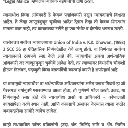
“Legal Malice” म्हणजेच न्यायिक बेइमानीचा दोषी ठरतो.
न्यायाधीश किंवा अधिकारी हे केवळ पदाधिकारी नसून न्यायदानाचे विश्वस्त
आहेत. ते जेव्हा जाणूनबुजून चुकीचा आदेश देतात तेव्हा तो केवळ शिस्तभंग
मानला जात नाही, तर कायद्याच्या दृष्टीने हा एक गंभीर व दंडनीय अपराध ठरतो.
यासोबतच सर्वोच्च न्यायालयाचा Union of India v. K.K. Dhawan, (1993)
2 SCC 56 हा ऐतिहासिक निर्णयदेखील येथे लागू होतो. या निर्णयात सर्वोच्च
न्यायालयाने ठामपणे स्पष्ट केले आहे की, न्यायाधीश अथवा अर्धन्यायिक
अधिकारी जर जाणूनबुजून चुकीचे आदेश देतो, तर त्याच्यावर विभागीय चौकशी
होऊन निलंबन, पदच्युती किंवा बडतर्फीची कारवाई करणे हे अपरिहार्य आहे.
या तत्वामुळे न्यायाधीश वा अर्धन्यायिक अधिकार्‍यांना अभेद्य कवच मिळते हा जो
गैरसमज वर्षानुवर्षे पसरवण्यात आला होता, तो पूर्णपणे फोल ठरतो. उलट, या
निर्णयामुळे स्पष्ट होते की न्यायाधीश असो वा अधिकारी – कोणालाही
कायद्यापेक्षा वरचे स्थान नाही, आणि कायद्याचे उल्लंघन केल्यास त्याला कठोर
जबाबदारीला सामोरे जावेच लागेल.
काही तथाकथित वरिष्ठ वकिलांनी (उदा. ॲड. मिलिंद साठे व ॲड. नितीन