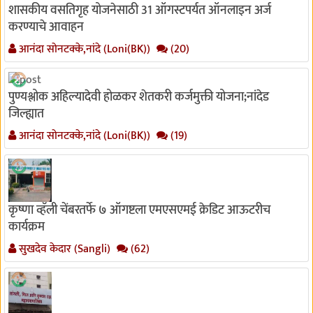
शासकीय वसतिगृह योजनेसाठी 31 ऑगस्टपर्यत ऑनलाइन अर्ज
करण्याचे आवाहन
आनंदा सोनटक्के,नांदे (Loni(BK))
(20)
पुण्यश्लोक अहिल्यादेवी होळकर शेतकरी कर्जमुक्ती योजना;नांदेड
जिल्ह्यात
आनंदा सोनटक्के,नांदे (Loni(BK))
(19)
कृष्णा व्हॅली चेंबरतर्फे ७ ऑगष्टला एमएसएमई क्रेडिट आऊटरीच
कार्यक्रम
सुखदेव केदार (Sangli)
(62)