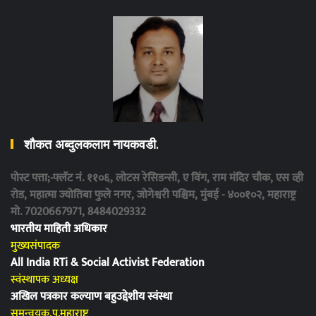
शौकत अब्दुलकलाम नायकवडी.
पोस्ट पत्ता;-फ्लॅट नं. ११०६, लोटस रेसिडन्सी, ए विंग, राम मंदिर चौक, एस व्ही
रोड, महात्मा ज्योतिबा फुले नगर, जोगेश्वरी पश्चिम, मुंबई - ४००१०२, महाराष्ट्र
मो. 7020667971, 8484029332
भारतीय माहिती अधिकार
मुख्यसंपादक
All India RTi & Social Activist Federation
स्वंस्थापक अध्यक्ष
अखिल पत्रकार कल्याण बहुउद्देशीय स्वंस्था
समन्वयक,प.महाराष्ट्र