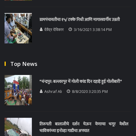
ग्रामपंचायतीचा १५/ टक्के निधी आणि मागासवर्गीय उन्नती
देवेंद्र देविकार
3/16/2021 3:38:14 PM
Top News
*चंन्द्रपुर: बल्लारपुर में गोली कांड दिन दहाड़े हुई गोलीबारी*
Ashraf Ali
8/8/2020 3:20:35 PM
तिरूपती बालाजीचे दर्शन घेऊन येणाऱ्या भगूर येथील
भाविकांच्या इनोव्हा गाडीचा अपघात