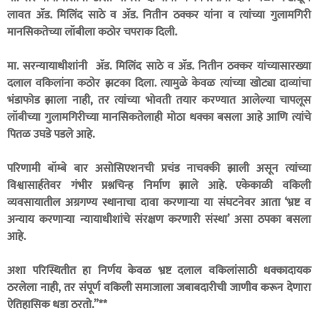
लावत ॲड. मिलिंद साठे व ॲड. नितीन ठक्कर यांना व त्यांच्या गुलामगिरी
मानसिकतेच्या लॉबीला कठोर चपराक दिली.
मा. सरन्यायाधीशांनी ॲड. मिलिंद साठे व ॲड. नितीन ठक्कर यांच्यासारख्या
दलाल वकिलांना कठोर झटका दिला. त्यामुळे केवळ त्यांच्या खोट्या दाव्यांचा
भंडाफोड झाला नाही, तर त्यांच्या भोवती तयार करण्यात आलेल्या चापलूस
लॉबीच्या गुलामगिरीच्या मानसिकतेलाही मोठा धक्का बसला आहे आणि त्यांचे
पितळ उघडे पडले आहे.
परिणामी बॉम्बे बार असोसिएशनची प्रचंड नाचक्की झाली असून त्यांच्या
विश्वासार्हतेवर गंभीर प्रश्नचिन्ह निर्माण झाले आहे. एकेकाळी वकिली
व्यवसायातील अग्रगण्य स्थानाचा दावा करणाऱ्या या संघटनेवर आता ‘भ्रष्ट व
अन्याय करणाऱ्या न्यायाधीशांचे संरक्षण करणारी संस्था’ असा ठपका बसला
आहे.
अशा परिस्थितीत हा निर्णय केवळ भ्रष्ट दलाल वकिलांसाठी धक्कादायक
ठरलेला नाही, तर संपूर्ण वकिली समाजाला जबाबदारीची जाणीव करून देणारा
ऐतिहासिक धडा ठरतो.”**