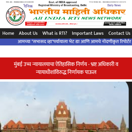
સરળ પ્રશ્ન..એક ચોક્કસ જવાબ ... બંધારણ દ્વારા ..!
Home
About Us
What is RTI?
Important Laws
Contact Us
मच्या "सभासद व्हा"पर्यायाला भेट द्या आणि आमचे नोंदणीकृत रिपोर्टर बना आणि आम
मुंबई उच्च न्यायालयाचा ऐतिहासिक निर्णय - भ्रष्ट अधिकारी व
न्यायाधीशांविरुद्ध निर्णायक पाऊल