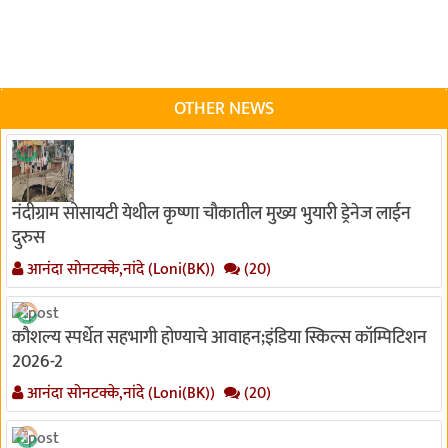
OTHER NEWS
नंदीग्राम सोसायटी येथील कृष्णा चौकातील मुख्य भुयारी ड्रेनेज लाईन
दुरुस
आनंदा सोनटक्के,नांदे (Loni(BK))
(20)
कौशल्य स्पर्धेत सहभागी होण्याचे आवाहन;इंडिया स्किल्स कॉम्पिटिशन
2026-2
आनंदा सोनटक्के,नांदे (Loni(BK))
(20)