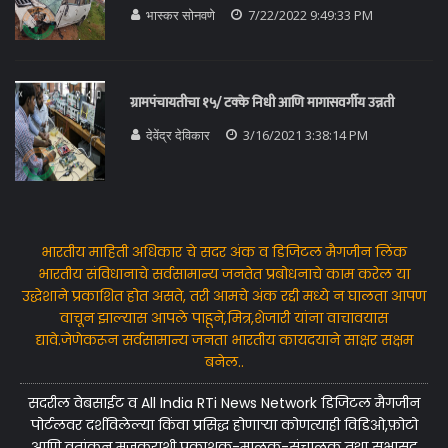
भास्कर सोनवणे
7/22/2022 9:49:33 PM
ग्रामपंचायतीचा १५/ टक्के निधी आणि मागासवर्गीय उन्नती
देवेंद्र देविकार
3/16/2021 3:38:14 PM
भारतीय माहिती अधिकार चे सदर अंक व डिजिटल मैगजीन लिंक
भारतीय संविधानाचे सर्वसामान्य जनतेत प्रबोधनाचे काम करेल या
उद्धेशाने प्रकाशित होत असते, तरी आमचे अंक रद्दी मध्ये न घालता आपण
वाचून झाल्यास आपले पाहूने,मित्र,शेजारी यांना वाचावयास
द्यावे.जेणेकरून सर्वसामान्य जनता भारतीय कायदयाने साक्षर सक्षम
बनेल..
सदरील वेबसाईट व All India RTi News Network डिजिटल मैगजीन
पोर्टलवर दर्शविलेल्या किंवा प्रसिद्ध होणाऱ्या कोणत्याही विडिओ,फ़ोटो
आणि वृतांकन मजकुराशी प्रकाशक-मालक-संचालक तथा सभासद