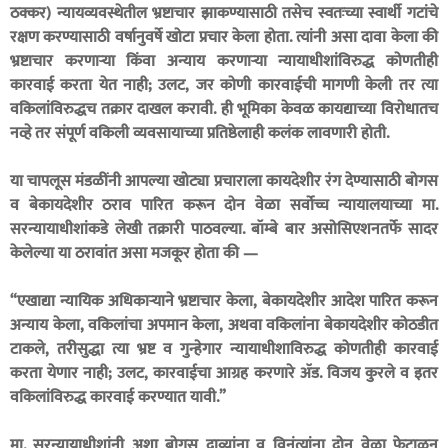
ठक्कर) न्यायव्यवस्थेतील भ्रष्टाचार झाकण्यासाठी तसेच स्वतःच्या स्वार्थी गटांचे
रक्षण करण्यासाठी वर्षानुवर्षे खोटा प्रचार केला होता. त्यांनी असा दावा केला की
भ्रष्टाचार करणाऱ्या किंवा अन्याय करणाऱ्या न्यायाधीशांविरुद्ध कोणतीही
कारवाई करता येत नाही; उलट, जर कोणी कारवाईची मागणी केली तर त्या
वकिलांविरुद्धच तक्रार दाखल करावी. ही भूमिका केवळ कायद्याच्या विरोधातच
नव्हे तर संपूर्ण वकिली व्यवसायाच्या प्रतिष्ठेलाही कलंक लावणारी होती.
या चापलूस मंडळींनी आपल्या खोट्या प्रचाराला कायदेशीर रंग देण्यासाठी बोगस
व बेकायदेशीर ठराव पारित करून दोन वेळा सर्वोच्च न्यायालयाच्या मा.
सरन्यायाधीशांकडे लेखी तक्रारी पाठवल्या. बॉम्बे बार असोसिएशनतर्फे सादर
केलेल्या या ठरावांत असा मजकूर होता की —
“एखाद्या न्यायिक अधिकाऱ्याने भ्रष्टाचार केला, बेकायदेशीर आदेश पारित करून
अन्याय केला, वकिलांचा अपमान केला, अथवा वकिलांना बेकायदेशीर कोठडीत
टाकले, तरीसुद्धा त्या भ्रष्ट व गुन्हेगार न्यायाधीशाविरुद्ध कोणतीही कारवाई
करता येणार नाही; उलट, कारवाईचा आग्रह करणारे ॲड. विजय कुरले व इतर
वकिलांविरुद्ध कारवाई करण्यात यावी.”
मा. सरन्यायाधीशांनी अशा बोगस दाव्यांना व विनंत्यांना दोन वेळा फेटाळून