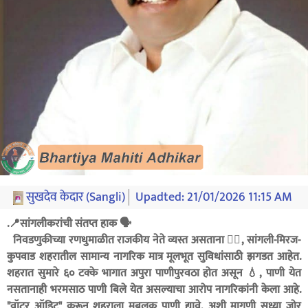
सुखदेव केदार (Sangli)
Upadted:
21/01/2026 11:15 AM
.📍सांगलीकरांची संतप्त हाक 🗣️
निवडणुकीच्या रणधुमाळीत राजकीय नेते व्यस्त असताना 🏃‍♂️, सांगली-मिरज-
कुपवाड शहरातील सामान्य नागरिक मात्र मूलभूत सुविधांसाठी झगडत आहेत.
शहरात सुमारे ६० टक्के भागात अपुरा पाणीपुरवठा होत असून 💧, पाणी येत
नसतानाही भरमसाठ पाणी बिले येत असल्याचा आरोप नागरिकांनी केला आहे.
"वॉटर ऑडिट" करून शहराला मुबलक पाणी द्यावे, अशी मागणी सध्या जोर