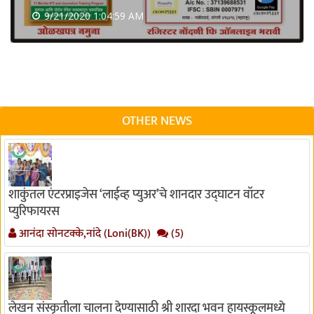
9/21/2020 1:04:59 AM
OTHER NEWS
शाकुंतल एंटरप्राइजेस ‘लाईव्ह प्युअर’चे शानदार उद्घाटन वॉटर
प्युरिफायरस
आनंदा सोनटक्के,नांदे (Loni(BK))
(5)
लेखन संस्कृतीला चालना देण्यासाठी श्री शारदा भवन हायस्कूलमध्ये