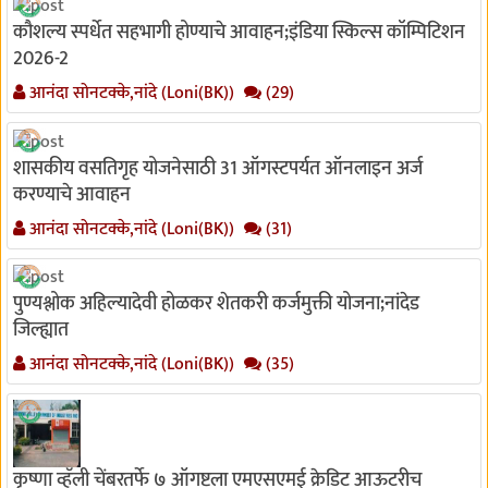
कौशल्य स्पर्धेत सहभागी होण्याचे आवाहन;इंडिया स्किल्स कॉम्पिटिशन
2026-2
आनंदा सोनटक्के,नांदे (Loni(BK))
(29)
शासकीय वसतिगृह योजनेसाठी 31 ऑगस्टपर्यत ऑनलाइन अर्ज
करण्याचे आवाहन
आनंदा सोनटक्के,नांदे (Loni(BK))
(31)
पुण्यश्लोक अहिल्यादेवी होळकर शेतकरी कर्जमुक्ती योजना;नांदेड
जिल्ह्यात
आनंदा सोनटक्के,नांदे (Loni(BK))
(35)
कृष्णा व्हॅली चेंबरतर्फे ७ ऑगष्टला एमएसएमई क्रेडिट आऊटरीच