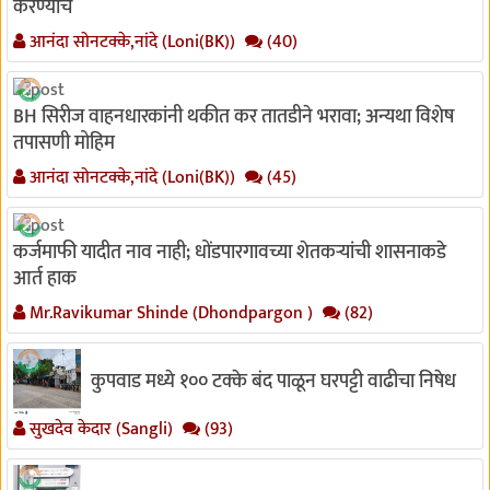
करण्याचे
आनंदा सोनटक्के,नांदे (Loni(BK))
(40)
BH सिरीज वाहनधारकांनी थकीत कर तातडीने भरावा; अन्यथा विशेष
तपासणी मोहिम
आनंदा सोनटक्के,नांदे (Loni(BK))
(45)
कर्जमाफी यादीत नाव नाही; धोंडपारगावच्या शेतकऱ्यांची शासनाकडे
आर्त हाक
Mr.Ravikumar Shinde (Dhondpargon )
(82)
कुपवाड मध्ये १०० टक्के बंद पाळून घरपट्टी वाढीचा निषेध
सुखदेव केदार (Sangli)
(93)