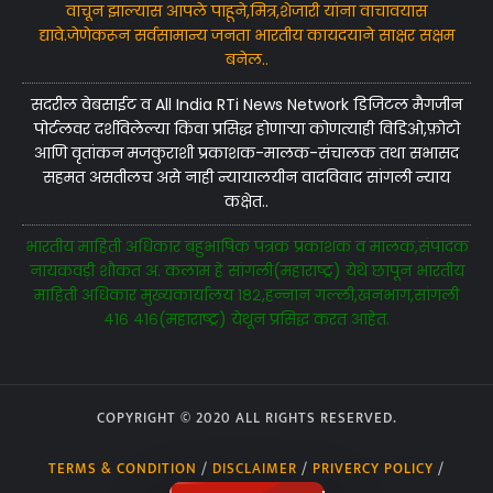
वाचून झाल्यास आपले पाहूने,मित्र,शेजारी यांना वाचावयास
द्यावे.जेणेकरून सर्वसामान्य जनता भारतीय कायदयाने साक्षर सक्षम
बनेल..
सदरील वेबसाईट व All India RTi News Network डिजिटल मैगजीन
पोर्टलवर दर्शविलेल्या किंवा प्रसिद्ध होणाऱ्या कोणत्याही विडिओ,फ़ोटो
आणि वृतांकन मजकुराशी प्रकाशक-मालक-संचालक तथा सभासद
सहमत असतीलच असे नाही न्यायालयीन वादविवाद सांगली न्याय
कक्षेत..
भारतीय माहिती अधिकार बहुभाषिक पत्रक प्रकाशक व मालक,संपादक
नायकवड़ी शौकत अ. कलाम हे सांगली(महाराष्ट्र) येथे छापून भारतीय
माहिती अधिकार मुख्यकार्यालय १८२,हन्नान गल्ली,खनभाग,सांगली
४१६ ४१६(महाराष्ट्र) येथून प्रसिद्ध करत आहेत.
COPYRIGHT © 2020 ALL RIGHTS RESERVED.
TERMS & CONDITION
/
DISCLAIMER
/
PRIVERCY POLICY
/