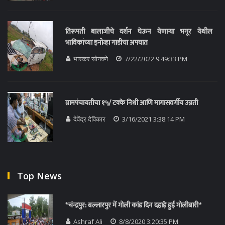
तिरूपती बालाजीचे दर्शन घेऊन येणाऱ्या भगूर येथील
भाविकांच्या इनोव्हा गाडीचा अपघात
भास्कर सोनवणे
7/22/2022 9:49:33 PM
ग्रामपंचायतीचा १५/ टक्के निधी आणि मागासवर्गीय उन्नती
देवेंद्र देविकार
3/16/2021 3:38:14 PM
Top News
*चंन्द्रपुर: बल्लारपुर में गोली कांड दिन दहाड़े हुई गोलीबारी*
Ashraf Ali
8/8/2020 3:20:35 PM