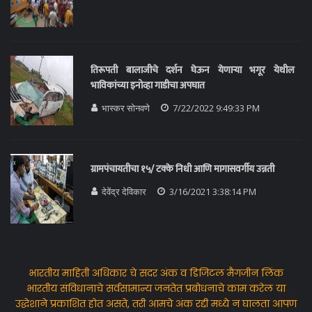
तिरूपती बालाजीचे दर्शन घेऊन येणाऱ्या भगूर येथील
भाविकांच्या इनोव्हा गाडीचा अपघात
भास्कर सोनवणे
7/22/2022 9:49:33 PM
ग्रामपंचायतीचा १५/ टक्के निधी आणि मागासवर्गीय उन्नती
देवेंद्र देविकार
3/16/2021 3:38:14 PM
भारतीय माहिती अधिकार चे सदर अंक व डिजिटल मैगजीन लिंक
भारतीय संविधानाचे सर्वसामान्य जनतेत प्रबोधनाचे काम करेल या
उद्धेशाने प्रकाशित होत असते, तरी आमचे अंक रद्दी मध्ये न घालता आपण