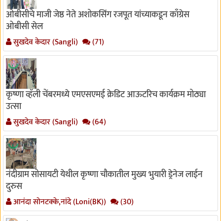
ओबीसीचे माजी जेष्ठ नेते अशोकसिंग रजपूत यांच्याकडून काँग्रेस
ओबीसी सेल
सुखदेव केदार (Sangli)
(71)
कृष्णा व्हॅली चेंबरमध्ये एमएसएमई क्रेडिट आऊटरिच कार्यक्रम मोठ्या
उत्सा
सुखदेव केदार (Sangli)
(64)
नंदीग्राम सोसायटी येथील कृष्णा चौकातील मुख्य भुयारी ड्रेनेज लाईन
दुरुस
आनंदा सोनटक्के,नांदे (Loni(BK))
(30)